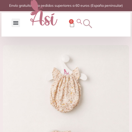
Envío gratuito para pedidos superiores a 60 euros (España peninsular)
0