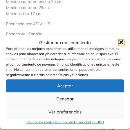
Medida contorno pecho 25 cm.
Medida contorno 29cm.
Medidas tiro 17 cm
Fabricado por ASIVIL, S.L
Fabrica en : España
Gestionar consentimiento
No recomendado para menores de 36 meses.
Para ofrecer las mejores experiencias, utilizamos tecnologías como las
cookies para almacenar y/o acceder a la información del dispositivo. El
consentimiento de estas tecnologías nos permitirá procesar datos como
el comportamiento de navegación o las identificaciones únicas en este
sitio. No consentir o retirar el consentimiento, puede afectar
Productos Relacionados
negativamente a ciertas características y funciones.
Aceptar
Denegar
Ver preferencias
Política de cookies
Política de Privacidad y LOPD