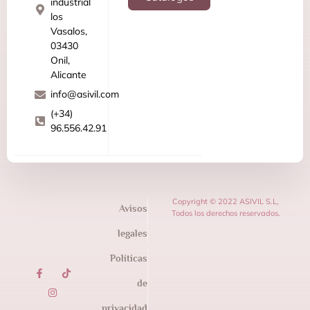
industrial
los
Vasalos,
03430
Onil,
Alicante
info@asivil.com
(+34)
96.556.42.91
Copyright © 2022 ASIVIL S.L,
Avisos
Todos los derechos reservados.
legales
Políticas
de
privacidad