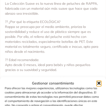
La Colección Suave es la nueva línea de peluches de RAPPA,
fabricada con un material aún más suave que hace que cada
abrazo sea irresistible.
?? ¿Por qué la etiqueta ECOLÓGICA?
Rappa se preocupa por el medio ambiente, prioriza la
sostenibilidad y reduce el uso de plástico siempre que es
posible. Por ello, el relleno del peluche está hecho con
materiales reciclados, especialmente botellas de PET. Este
material es totalmente seguro, certificado e inocuo, apto para
niños desde el nacimiento.
?? Edad recomendada:
Apto desde 0 meses, ideal para bebés y niños pequeños
gracias a su suavidad y seguridad.
?? Dato curioso sobre los gatos Ragdoll:
Gestionar consentimiento
¿Sabías que los Ragdolls son extremadamente tranquilos y
rara vez usan las garras, incluso cuando juegan? Esto los hace
Para ofrecer las mejores experiencias, utilizamos tecnologías como las
cookies para almacenar y/o acceder a la información del dispositivo. El
compañeros perfectos para abrazos suaves y momentos de
consentimiento de estas tecnologías nos permitirá procesar datos como
juego seguros.
el comportamiento de navegación o las identificaciones únicas en este
sitio. No consentir o retirar el consentimiento, puede afectar