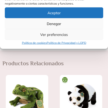
?? Consejos de limpieza:
negativamente a ciertas características y funciones.
Para mantenerlo siempre limpio y suave, simplemente limpiar
con un paño húmedo mojado en agua. No es necesario lavarlo
Aceptar
a máquina, lo que ayuda a conservar su textura y forma
originales.
Denegar
?? Un peluche adorable, ecológico y realista, perfecto para
Ver preferencias
abrazar, jugar y coleccionar, mientras fomentas un consumo
responsable y respetuoso con el medio ambiente.
Política de cookies
Política de Privacidad y LOPD
Productos Relacionados