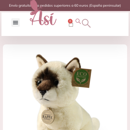
Envío gratuito para pedidos superiores a 60 euros (España peninsular)
0