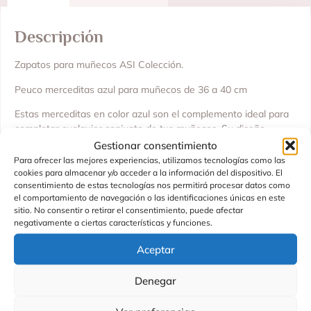
Descripción
Zapatos para muñecos ASI Colección.
Peuco merceditas azul para muñecos de 36 a 40 cm
Estas merceditas en color azul son el complemento ideal para
completar cualquier conjunto de tus muñecos. Su diseño
clásico y elegante las convierte en un básico imprescindible,
Gestionar consentimiento
perfecto tanto para looks diarios como para ocasiones
Para ofrecer las mejores experiencias, utilizamos tecnologías como las
especiales.
cookies para almacenar y/o acceder a la información del dispositivo. El
consentimiento de estas tecnologías nos permitirá procesar datos como
Todos nuestros zapatos para muñecos están fabricados en
el comportamiento de navegación o las identificaciones únicas en este
sitio. No consentir o retirar el consentimiento, puede afectar
España con materiales de la máxima calidad y un diseño
negativamente a ciertas características y funciones.
exclusivo ideado por nuestro equipo. Cada detalle refleja
nuestro compromiso con la excelencia y la atención al detalle,
Aceptar
asegurando un acabado cuidado y duradero.
Un accesorio perfecto para aportar estilo y personalidad al
Denegar
armario de tus muñecos.