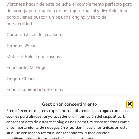
vibrantes hacen de este peluche el complemento perfecto para
decorar, jugar o regalar con un toque tropical y divertido. Ideal
para quienes buscan un peluche original y lleno de
personalidad.
Características del producto
Tamaño: 25 cm
Material: Peluche ultrasuave
Fabricante: McHugs
Origen: China
Edad recomendada: +3 años
Usos: Juego, decoración, regalo original
Gestionar consentimiento
Para ofrecer las mejores experiencias, utilizamos tecnologías como las
Beneficios
cookies para almacenar y/o acceder a la información del dispositivo. El
consentimiento de estas tecnologías nos permitirá procesar datos como
Aporta color y alegría a cualquier habitación.
el comportamiento de navegación o las identificaciones únicas en este
sitio. No consentir o retirar el consentimiento, puede afectar
Perfecta para abrazos, entretenimiento y momentos de
negativamente a ciertas características y funciones.