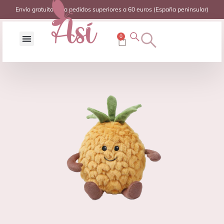
Envío gratuito para pedidos superiores a 60 euros (España peninsular)
0