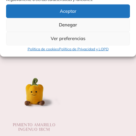
diversión.
Aceptar
Ideal como regalo original para niños y amantes de los
peluches temáticos.
Denegar
Ver preferencias
Productos Relacionados
Política de cookies
Política de Privacidad y LOPD
PIMIENTO AMARILLO
INGENUO 18CM