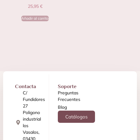
25,95
€
Añadir al carrito
Contacta
Soporte
C/
Preguntas
Fundidores
Frecuentes
27
Blog
Poligono
Catálogos
industrial
los
Vasalos,
03430