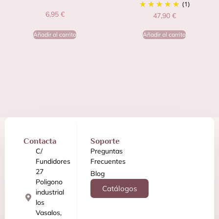
(1)
6,95
€
47,90
€
Añadir al carrito
Añadir al carrito
Contacta
Soporte
C/
Preguntas
Fundidores
Frecuentes
27
Blog
Poligono
Catálogos
industrial
los
Vasalos,