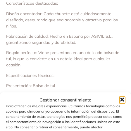
Características destacadas:
Diseño encantador: Cada chupete está cuidadosamente
diseñado, asegurando que sea adorable y atractivo para los
niños.
Fabricación de calidad: Hecho en España por ASIVIL S.L.,
garantizando seguridad y durabilidad.
Regalo perfecto: Viene presentado en una delicada bolsa de
tul, lo que lo convierte en un detalle ideal para cualquier
ocasión.
Especificaciones técnicas:
Presentación: Bolsa de tul
Edad recomendada: +36 meses
Gestionar consentimiento
Para ofrecer las mejores experiencias, utilizamos tecnologías como las
Origen: Fabricado en España
cookies para almacenar y/o acceder a la información del dispositivo. El
consentimiento de estas tecnologías nos permitirá procesar datos como
Fabricante: ASIVIL S.L.
el comportamiento de navegación o las identificaciones únicas en este
En resumen, este chupete con chupetero para muñecos es
sitio. No consentir o retirar el consentimiento, puede afectar