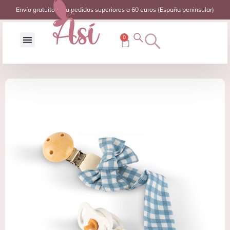
Envío gratuito para pedidos superiores a 60 euros (España peninsular)
0