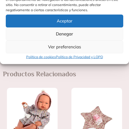
Material: tela de algodón
sitio. No consentir o retirar el consentimiento, puede afectar
negativamente a ciertas características y funciones.
Incluye: 1 mochila portabebé y 1 bolsa de tul con lazo
Aceptar
Fabricante: ASIVIL SL
Denegar
SKU: 3712005
Edad recomendada: mayores de 3 años
Ver preferencias
Política de cookies
Política de Privacidad y LOPD
Productos Relacionados