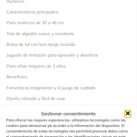
muñecos.
Características principales:
Para muñecos de 30 a 46 cm
Tela de algodón suave y resistente
Bolsa de tul con lazo beige incluida
Juguete de imitación para aprender y divertirse
Para niñas mayores de 3 años
Beneficios:
Fomenta la imaginación y el juego de cuidado
Diseño cómodo y fácil de usar
Estilo bonito con la bolsa de tul
Gestionar consentimiento
Especificaciones:
Para ofrecer las mejores experiencias, utilizamos tecnologías como las
cookies para almacenar y/o acceder a la información del dispositivo. El
Dimensiones: adecuada para muñecos de 30 a 46 cm
consentimiento de estas tecnologías nos permitirá procesar datos como
el comportamiento de navegación o las identificaciones únicas en este