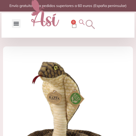
Envío gratuito para pedidos superiores a 60 euros (España peninsular)
0