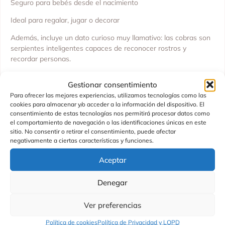
Seguro para bebés desde el nacimiento
Ideal para regalar, jugar o decorar
Además, incluye un dato curioso muy llamativo: las cobras son
serpientes inteligentes capaces de reconocer rostros y
recordar personas.
Este peluche de cobra es perfecto para niños, coleccionistas y
Gestionar consentimiento
amantes de los animales. Combina calidad, sostenibilidad y un
Para ofrecer las mejores experiencias, utilizamos tecnologías como las
diseño único.
cookies para almacenar y/o acceder a la información del dispositivo. El
consentimiento de estas tecnologías nos permitirá procesar datos como
Edad recomendada: +0 meses. Fabricado en China.
el comportamiento de navegación o las identificaciones únicas en este
sitio. No consentir o retirar el consentimiento, puede afectar
negativamente a ciertas características y funciones.
Aceptar
Productos Relacionados
Denegar
Ver preferencias
Política de cookies
Política de Privacidad y LOPD