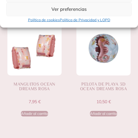
Productos Relacionados
Ver preferencias
Política de cookies
Política de Privacidad y LOPD
MANGUITOS OCEAN
PELOTA DE PLAYA 3D
DREAMS ROSA
OCEAN DREAMS ROSA
7,95
€
10,50
€
Añadir al carrito
Añadir al carrito