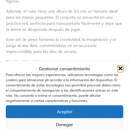
figuras.
Además, el cubo tiene una altura de 9,5 cm, un tamaño ideal
para las manos pequeñas. El conjunto se presenta en una
práctica red, perfecta para transportarlo fácilmente y dejar que
la arena se desprenda después de jugar.
Este set de playa fomenta la creatividad, la imaginación y el
juego al aire libre, convirtiéndose en un accesorio
imprescindible para los días de verano.
Detalles del producto:
Gestionar consentimiento
Altura del cubo: 9,5 cm
Para ofrecer las mejores experiencias, utilizamos tecnologías como las
Edad recomendada: a partir de 1 año
cookies para almacenar y/o acceder a la información del dispositivo. El
Presentación: en red para fácil transporte
consentimiento de estas tecnologías nos permitirá procesar datos como
Fabricado en China
el comportamiento de navegación o las identificaciones únicas en este
sitio. No consentir o retirar el consentimiento, puede afectar
Un set perfecto para horas de diversión construyendo y
negativamente a ciertas características y funciones.
explorando en la arena.
Aceptar
Denegar