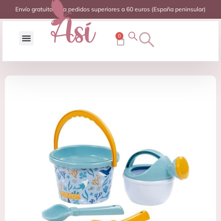
Envío gratuito para pedidos superiores a 60 euros (España peninsular)
0