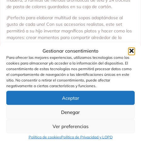
de pasta de colores guardados en su caja de cartón.
¡Perfecto para elaborar multitud de sopas adaptándose al
gusto de cada uno! Con sus accesorios realistas, este set
permitirá a su hijo inventar magníficos platos y hacer como los
mayores: crear momentos para compartir alrededor de la
mesa.
Gestionar consentimiento
Juguete de madera y cartón FSCTM.
Para ofrecer las mejores experiencias, utilizamos tecnologías como las
cookies para almacenar y/o acceder a la información del dispositivo. El
Juguete de imitación para niños a partir de 3 años.
consentimiento de estas tecnologías nos permitirá procesar datos como
el comportamiento de navegación o las identificaciones únicas en este
Fabricado por JANOD
sitio. No consentir o retirar el consentimiento, puede afectar
negativamente a ciertas características y funciones.
Aceptar
Productos Relacionados
Denegar
Ver preferencias
Política de cookies
Política de Privacidad y LOPD