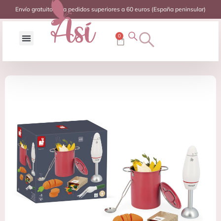
Envío gratuito para pedidos superiores a 60 euros (España peninsular)
0