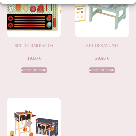
SET DE BARBACOA
SET DESAYUNO
19,50
€
29,95
€
Añadir al carrito
Añadir al carrito