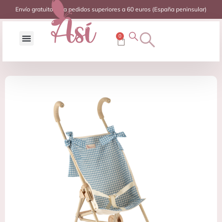
Envío gratuito para pedidos superiores a 60 euros (España peninsular)
0