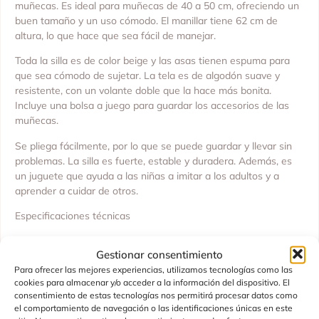
muñecas. Es ideal para muñecas de 40 a 50 cm, ofreciendo un
buen tamaño y un uso cómodo. El manillar tiene 62 cm de
altura, lo que hace que sea fácil de manejar.
Toda la silla es de color beige y las asas tienen espuma para
que sea cómodo de sujetar. La tela es de algodón suave y
resistente, con un volante doble que la hace más bonita.
Incluye una bolsa a juego para guardar los accesorios de las
muñecas.
Se pliega fácilmente, por lo que se puede guardar y llevar sin
problemas. La silla es fuerte, estable y duradera. Además, es
un juguete que ayuda a las niñas a imitar a los adultos y a
aprender a cuidar de otros.
Especificaciones técnicas
Altura del manillar: 62 cm
Gestionar consentimiento
Material: estructura de metal
Para ofrecer las mejores experiencias, utilizamos tecnologías como las
cookies para almacenar y/o acceder a la información del dispositivo. El
Incluye:
consentimiento de estas tecnologías nos permitirá procesar datos como
el comportamiento de navegación o las identificaciones únicas en este
1 silla de paseo plegable