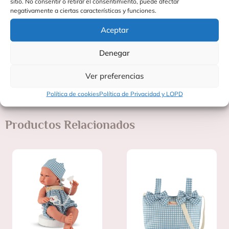
sitio. No consentir o retirar el consentimiento, puede afectar
negativamente a ciertas características y funciones.
1 bolsa a juego
Aceptar
Manual de instrucciones
Denegar
Edad recomendada: +3 años
Fabricado en España
Fabricado por ASIVIL SL
Ver preferencias
Política de cookies
Política de Privacidad y LOPD
Productos Relacionados