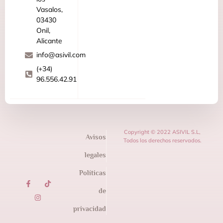
Vasalos,
03430
Onil,
Alicante
info@asivil.com
(+34)
96.556.42.91
Copyright © 2022 ASIVIL S.L,
Avisos
Todos los derechos reservados.
legales
Políticas
de
privacidad