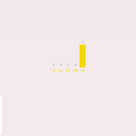
1
0
0
0
0
1★
2★
3★
4★
5★