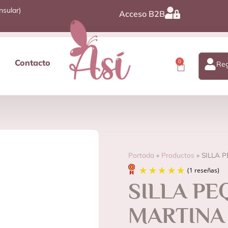
nsular)
Acceso B2B
Contacto
0
Reg
Portada
»
Productos
»
SILLA 
SILLA PE
MARTINA