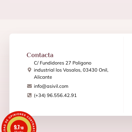
Contacta
C/ Fundidores 27 Poligono
industrial los Vasalos, 03430 Onil,
Alicante
info@asivil.com
(+34) 96.556.42.91
9.7
/10
50 notas