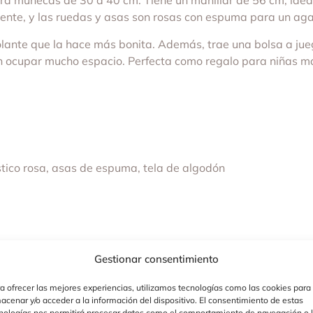
ra muñecas de 30 a 40 cm. Tiene un manillar de 56 cm, idea
istente, y las ruedas y asas son rosas con espuma para un ag
olante que la hace más bonita. Además, trae una bolsa a jue
in ocupar mucho espacio. Perfecta como regalo para niñas m
stico rosa, asas de espuma, tela de algodón
Gestionar consentimiento
a ofrecer las mejores experiencias, utilizamos tecnologías como las cookies para
acenar y/o acceder a la información del dispositivo. El consentimiento de estas
nologías nos permitirá procesar datos como el comportamiento de navegación o 