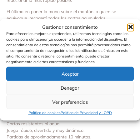
reaccionar lo más rápido posible.
El último en poner la mano sobre el montón, o quien se
equivoque, recogerá todas las cartas acumuladas.
Gestionar consentimiento
Por ello, cada partida está llena de emoción, risas y momentos
Para ofrecer las mejores experiencias, utilizamos tecnologías como las
completamente inesperados.
cookies para almacenar y/o acceder a la información del dispositivo. El
consentimiento de estas tecnologías nos permitirá procesar datos como
Además, las partidas son rápidas, por lo que siempre apetece
el comportamiento de navegación o las identificaciones únicas en este
jugar una más.
sitio. No consentir o retirar el consentimiento, puede afectar
negativamente a ciertas características y funciones.
Mientras juegas, desarrollarás la concentración, la memoria y la
agilidad visual de una forma muy divertida.
Aceptar
Gracias a su bolsa de almacenamiento, podrás transportarlo
Denegar
cómodamente y llevarlo a cualquier parte.
Finalmente, es el juego perfecto para compartir con familiares
Ver preferencias
y amigos durante las vacaciones o cualquier reunión.
Política de cookies
Política de Privacidad y LOPD
Características principales
Cartas resistentes al agua.
Juego rápido, divertido y muy dinámico.
Partidas de aproximadamente 10 minutos.