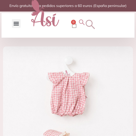
Envío gratuito para pedidos superiores a 60 euros (España peninsular)
0