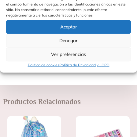
el comportamiento de navegación o las identificaciones únicas en este
evento especial donde la imaginación y la belleza sean
sitio. No consentir o retirar el consentimiento, puede afectar
protagonistas.
negativamente a ciertas características y funciones.
Juegos Imaginativos: Permite que tu niña se transforme en un
elegante pavo real mientras desarrolla su creatividad.
Aceptar
Sesiones de Fotos: Captura momentos mágicos y duraderos
con fotos llenas de color y brillo.
Denegar
Haz que cada día sea una aventura mágica con el disfraz
Tamara. ¡Tu pequeña se sentirá como la reina del jardín!
Ver preferencias
Fabricado por: Souza
Política de cookies
Política de Privacidad y LOPD
Fabricado en: China
Productos Relacionados