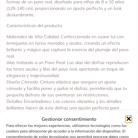
formas de un pavo real, diseñado para niñas de 8 a 10 años
(128-140 cm), proporcionando un ajuste perfecto y un look
deslumbrante.
Características del producto:
Materiales de Alta Calidad: Confeccionado en suave tul con
lentejuelas en tonos morados y azules, creando un efecto
brillante y mágico que captura la esencia del plumaje del pavo
real.
Alas Imitando a un Pavo Real: Las alas del disfraz reproducen
los tonos azules y lilas del pavo real, aportando un toque de
elegancia y majestuosidad.
Diseño Cómodo: Cintura elástica que asegura un ajuste
cómodo y facilita poner y quitar el disfraz, permitiendo que tu
pequeña disfrute de sus aventuras sin restricciones.
Detalles Encantadores: Los colores vibrantes y los detalles
brillantes hacen de este disfraz una opción perfecta para
cualquier niña que quiera brillar como un pavo real.
Gestionar consentimiento
Perfecto para:
Para ofrecer las mejores experiencias, utilizamos tecnologías como las
cookies para almacenar y/o acceder a la información del dispositivo. El
Fiestas de Disfraces: Cumpleaños, Halloween y cualquier
consentimiento de estas tecnologías nos permitirá procesar datos como