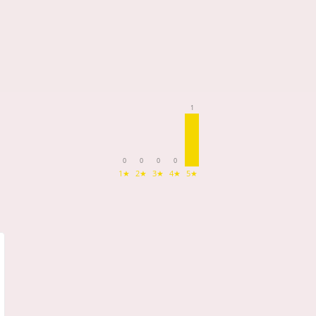
1
0
0
0
0
1★
2★
3★
4★
5★