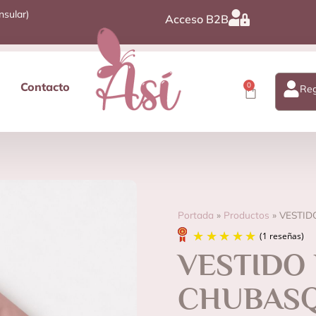
nsular)
Acceso B2B
Contacto
0
Reg
Portada
»
Productos
»
VESTID
VESTIDO
CHUBASQ