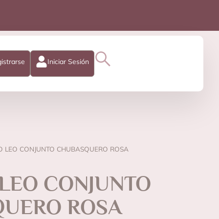
istrarse
Iniciar Sesión
O LEO CONJUNTO CHUBASQUERO ROSA
 LEO CONJUNTO
(1 reseñas)
UERO ROSA