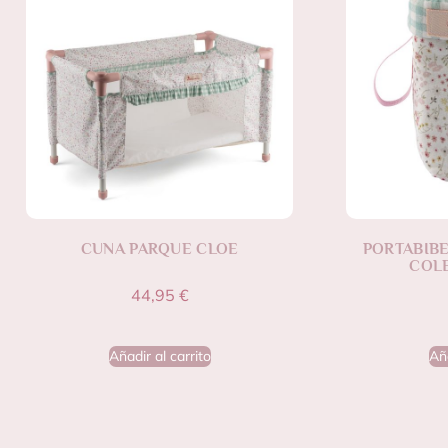
CUNA PARQUE CLOE
PORTABIB
COL
44,95
€
Añadir al carrito
Aña