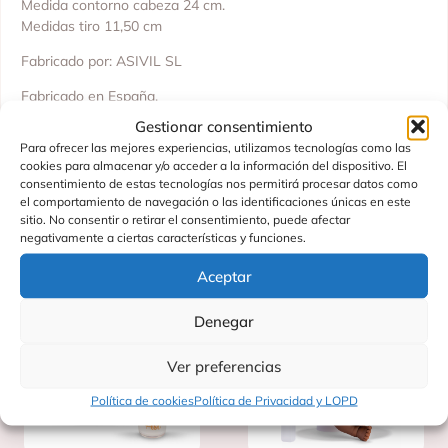
Medida contorno cabeza 24 cm.
Medidas tiro 11,50 cm
Fabricado por: ASIVIL SL
Fabricado en España.
Gestionar consentimiento
Edad recomendada: No recomendado a menores de 3 años.
Para ofrecer las mejores experiencias, utilizamos tecnologías como las
cookies para almacenar y/o acceder a la información del dispositivo. El
consentimiento de estas tecnologías nos permitirá procesar datos como
el comportamiento de navegación o las identificaciones únicas en este
sitio. No consentir o retirar el consentimiento, puede afectar
Productos Relacionados
negativamente a ciertas características y funciones.
Aceptar
Denegar
Ver preferencias
Política de cookies
Política de Privacidad y LOPD