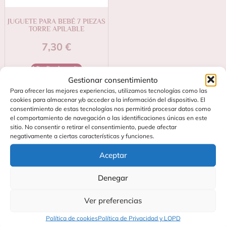
JUGUETE PARA BEBÉ 7 PIEZAS
TORRE APILABLE
7,30
€
Añadir al carrito
Gestionar consentimiento
Para ofrecer las mejores experiencias, utilizamos tecnologías como las
cookies para almacenar y/o acceder a la información del dispositivo. El
consentimiento de estas tecnologías nos permitirá procesar datos como
el comportamiento de navegación o las identificaciones únicas en este
sitio. No consentir o retirar el consentimiento, puede afectar
negativamente a ciertas características y funciones.
Aceptar
Denegar
Contacta
Soporte
C/
Preguntas
Ver preferencias
Fundidores
Frecuentes
27
Política de cookies
Política de Privacidad y LOPD
Blog