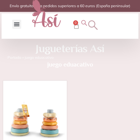
Envío gratuito para pedidos superiores a 60 euros (España peninsular)
0
Jugueterías Así
Portada
»
juego eduacativo
juego eduacativo