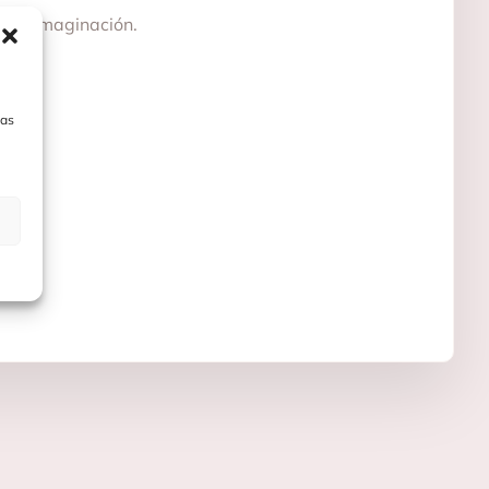
n su imaginación.
las