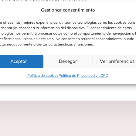
ndizaje y desafío mientras los niños exploran el espacio co
Gestionar consentimiento
a ofrecer las mejores experiencias, utilizamos tecnologías como las cookies para
acenar y/o acceder a la información del dispositivo. El consentimiento de estas
nologías nos permitirá procesar datos como el comportamiento de navegación o 
ntificaciones únicas en este sitio. No consentir o retirar el consentimiento, puede
ctar negativamente a ciertas características y funciones.
Aceptar
Denegar
Ver preferencias
Política de cookies
Política de Privacidad y LOPD
iños aprendan mientras juegan.