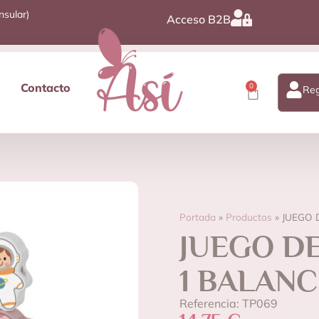
nsular)
Acceso B2B
Contacto
0
Reg
Portada
»
Productos
»
JUEGO 
JUEGO DE
1 BALANC
Referencia: TP069