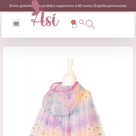
Envío gratuito para pedidos superiores a 60 euros (España peninsular)
0