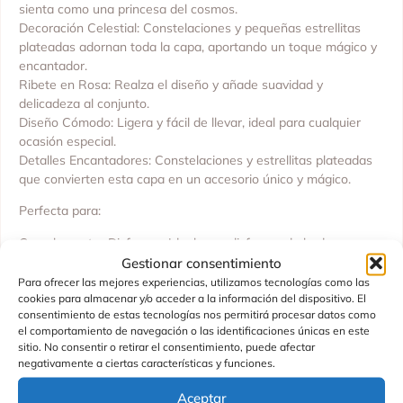
sienta como una princesa del cosmos.
Decoración Celestial: Constelaciones y pequeñas estrellitas
plateadas adornan toda la capa, aportando un toque mágico y
encantador.
Ribete en Rosa: Realza el diseño y añade suavidad y
delicadeza al conjunto.
Diseño Cómodo: Ligera y fácil de llevar, ideal para cualquier
ocasión especial.
Detalles Encantadores: Constelaciones y estrellitas plateadas
que convierten esta capa en un accesorio único y mágico.
Perfecta para:
Complementar Disfraces: Ideal para disfraces de hadas,
princesas cósmicas u otros personajes fantásticos.
Gestionar consentimiento
Juegos Imaginativos: Estimula la creatividad mientras tu
Para ofrecer las mejores experiencias, utilizamos tecnologías como las
cookies para almacenar y/o acceder a la información del dispositivo. El
pequeña se transforma en su personaje favorito del universo.
consentimiento de estas tecnologías nos permitirá procesar datos como
Sesiones de Fotos: Captura momentos mágicos y recuerdos
el comportamiento de navegación o las identificaciones únicas en este
inolvidables con esta capa que realza cualquier escena.
sitio. No consentir o retirar el consentimiento, puede afectar
negativamente a ciertas características y funciones.
Haz que cada día sea una aventura mágica con la capa
Julyanne. ¡Tu pequeña brillará como una verdadera estrella del
Aceptar