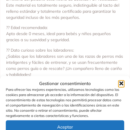
Este material es totalmente seguro, indistinguible al tacto del
relleno estándar y totalmente certificado para garantizar la
seguridad incluso de los más pequeños.
?? Edad recomendada:
Apto desde 0 meses, ideal para bebés y niños pequeños
gracias a su suavidad y seguridad.
?? Dato curioso sobre los labradores:
¿Sabías que los labradores son una de las razas de perros más
inteligentes y fáciles de entrenar, y se usan frecuentemente
como perros guía o de rescate? ¡Un compañero lleno de cariño
y habilidades!
Gestionar consentimiento
?? Consejos de limpieza:
Para ofrecer las mejores experiencias, utilizamos tecnologías como las
Para mantenerlo siempre limpio y suave, simplemente limpiar
cookies para almacenar y/o acceder a la información del dispositivo. El
con un paño húmedo mojado en agua. No es necesario lavarlo
consentimiento de estas tecnologías nos permitirá procesar datos como
a máquina, lo que ayuda a conservar su textura y forma
el comportamiento de navegación o las identificaciones únicas en este
originales.
sitio. No consentir o retirar el consentimiento, puede afectar
negativamente a ciertas características y funciones.
?? Un peluche adorable, ecológico y realista, perfecto para
abrazar, jugar y coleccionar, mientras fomentas un consumo
Aceptar