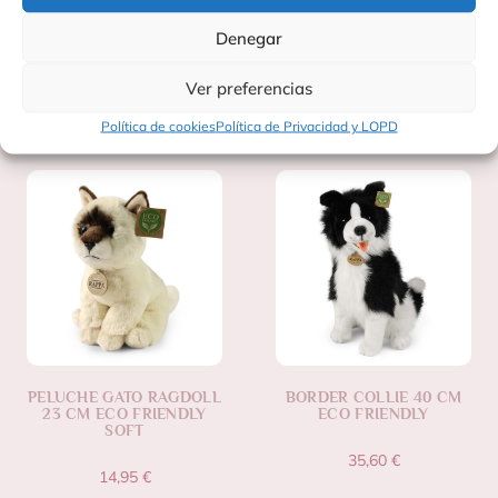
responsable y respetuoso con el medio ambiente.
Denegar
Ver preferencias
Productos Relacionados
Política de cookies
Política de Privacidad y LOPD
PELUCHE GATO RAGDOLL
BORDER COLLIE 40 CM
23 CM ECO FRIENDLY
ECO FRIENDLY
SOFT
35,60
€
14,95
€