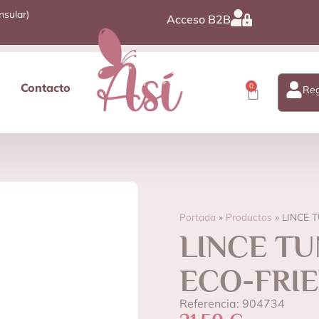
nsular)
Acceso B2B
Contacto
0
Reg
Portada
»
Productos
»
LINCE 
LINCE T
ECO-FRI
Referencia: 904734