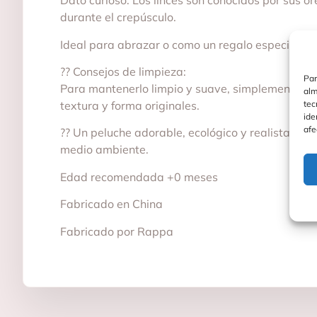
Dato curioso: Los linces son conocidos por sus o
durante el crepúsculo.
Ideal para abrazar o como un regalo especial, e
?? Consejos de limpieza:
Par
Para mantenerlo limpio y suave, simplemente li
alm
tec
textura y forma originales.
ide
afe
?? Un peluche adorable, ecológico y realista, pe
medio ambiente.
Edad recomendada +0 meses
Fabricado en China
Fabricado por Rappa