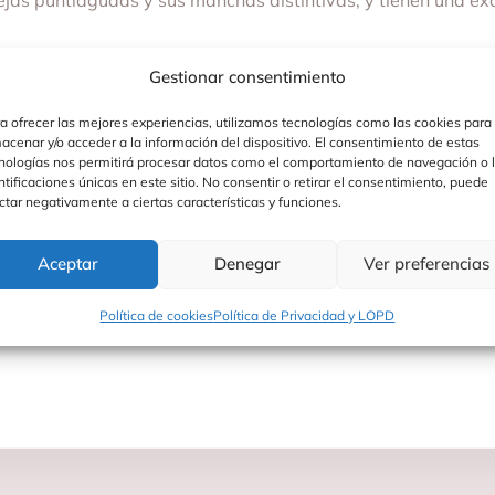
rejas puntiagudas y sus manchas distintivas, y tienen una ex
ste peluche combina ternura y un firme compromiso con la sos
Gestionar consentimiento
a ofrecer las mejores experiencias, utilizamos tecnologías como las cookies para
mpiar con un paño húmedo mojado en agua. No es necesario 
acenar y/o acceder a la información del dispositivo. El consentimiento de estas
nologías nos permitirá procesar datos como el comportamiento de navegación o 
ntificaciones únicas en este sitio. No consentir o retirar el consentimiento, puede
ctar negativamente a ciertas características y funciones.
rfecto para abrazar, jugar y coleccionar mientras fomentas 
Aceptar
Denegar
Ver preferencias
Política de cookies
Política de Privacidad y LOPD