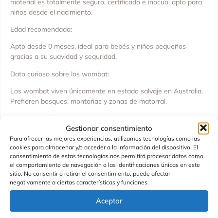
material es totalmente seguro, certificado e inocuo, apto para
niños desde el nacimiento.
Edad recomendada:
Apto desde 0 meses, ideal para bebés y niños pequeños
gracias a su suavidad y seguridad.
Dato curioso sobre los wombat:
Los wombat viven únicamente en estado salvaje en Australia.
Prefieren bosques, montañas y zonas de matorral.
Consejos de limpieza:
Gestionar consentimiento
Para mantenerlo siempre limpio y suave, simplemente limpiar
Para ofrecer las mejores experiencias, utilizamos tecnologías como las
con un paño húmedo mojado en agua. No es necesario lavarlo
cookies para almacenar y/o acceder a la información del dispositivo. El
a máquina, lo que ayuda a conservar su textura y forma
consentimiento de estas tecnologías nos permitirá procesar datos como
originales.
el comportamiento de navegación o las identificaciones únicas en este
sitio. No consentir o retirar el consentimiento, puede afectar
Un peluche adorable, ecológico y realista, perfecto para
negativamente a ciertas características y funciones.
abrazar, jugar y coleccionar, mientras fomentas un consumo
responsable y respetuoso con el medio ambiente
Aceptar