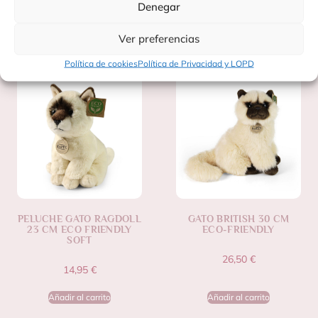
Denegar
Productos Relacionados
Ver preferencias
Política de cookies
Política de Privacidad y LOPD
PELUCHE GATO RAGDOLL
GATO BRITISH 30 CM
23 CM ECO FRIENDLY
ECO-FRIENDLY
SOFT
26,50
€
14,95
€
Añadir al carrito
Añadir al carrito