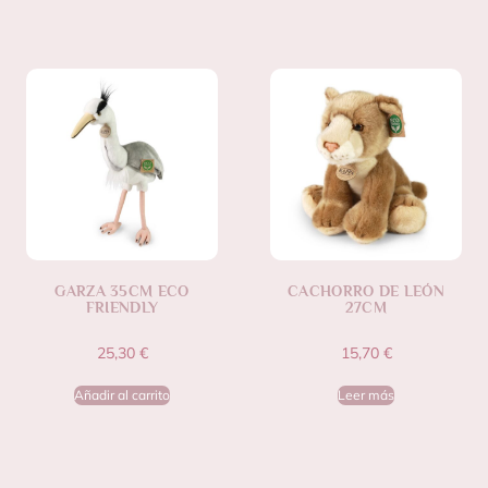
GARZA 35CM ECO
CACHORRO DE LEÓN
FRIENDLY
27CM
25,30
€
15,70
€
Añadir al carrito
Leer más