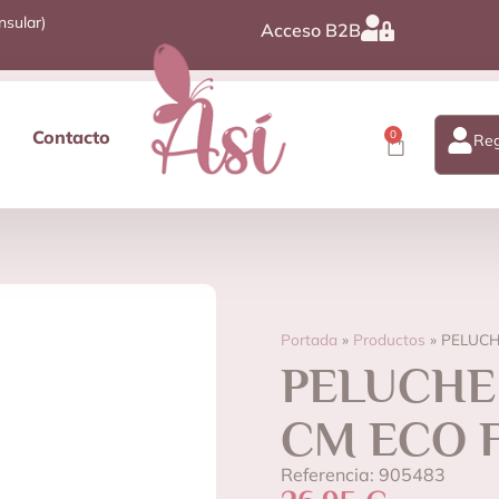
nsular)
Acceso B2B
Contacto
0
Reg
Portada
»
Productos
»
PELUCH
PELUCHE
CM ECO 
Referencia: 905483