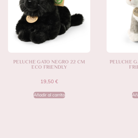
PELUCHE GATO NEGRO 22 CM
PELUCHE G
ECO FRIENDLY
FRI
19,50
€
Añadir al carrito
Aña