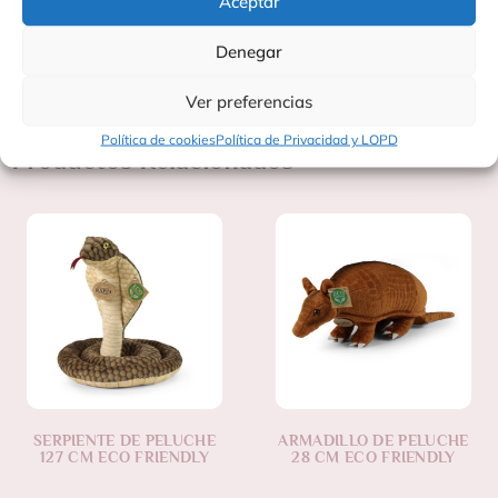
Aceptar
?? Un peluche adorable, ecológico y realista, perfecto para
abrazar, jugar y coleccionar, mientras fomentas un consumo
responsable y respetuoso con el medio ambiente.
Denegar
Ver preferencias
Política de cookies
Política de Privacidad y LOPD
Productos Relacionados
SERPIENTE DE PELUCHE
ARMADILLO DE PELUCHE
127 CM ECO FRIENDLY
28 CM ECO FRIENDLY