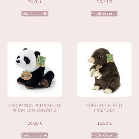
19,70
€
20,70
€
Añadir al carrito
Añadir al carrito
OSO PANDA PELUCHE DE
TOPO 21 CM ECO
18 CM ECO FRIENDLY
FRIENDLY
16,50
€
15,50
€
Añadir al carrito
Añadir al carrito