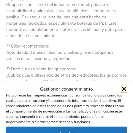
Rappa es consciente del impacto ambiental, prioriza la
sostenibilidad y minimiza el uso de plásticos siempre que es
posible. Por eso, el relleno del peluche está hecho de
materiales reciclados, especialmente botellas de PET. Este
material es completamente inofensivo, certificado y apto para
niños desde el nacimiento.
?? Edad recomendada:
Apto desde 0 meses, ideal para bebés y niños pequeños
gracias a su suavidad y seguridad.
?? Dato curioso sobre los guepardos:
¿Sabías que, a diferencia de otros depredadores, los guepardos
no cazan de noche? Prefieren cazar durante el día, usando su
increíble velocidad y visión aguda para atrapar a sus presas.
Gestionar consentimiento
Para ofrecer las mejores experiencias, utilizamos tecnologías como las
?? Consejos de limpieza:
cookies para almacenar y/o acceder a la información del dispositivo. El
Para mantenerlo siempre limpio y suave, simplemente limpiar
consentimiento de estas tecnologías nos permitirá procesar datos como
con un paño húmedo mojado en agua. No es necesario lavarlo
el comportamiento de navegación o las identificaciones únicas en este
sitio. No consentir o retirar el consentimiento, puede afectar
a máquina, lo que ayuda a conservar su textura y forma
negativamente a ciertas características y funciones.
originales.