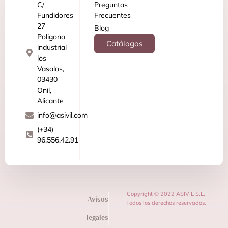
C/
Preguntas
Fundidores
Frecuentes
27
Blog
Poligono
Catálogos
industrial
los
Vasalos,
03430
Onil,
Alicante
info@asivil.com
(+34)
96.556.42.91
Copyright © 2022 ASIVIL S.L,
Avisos
Todos los derechos reservados.
legales