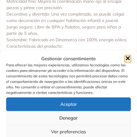
Motricidad fina: Mejora la coordinación mano-ojo al encajar
piezas y pintar con precisión.
Decorativo y divertido: Una vez completado, se puede colgar
como decoración en cualquier habitación infantil o juvenil.
Juego seguro: Libre de BPA y ftalatos, seguro para niños a
partir de 5 años.
Sostenible: Fabricado en Dinamarca con 100% energía eólica.
Características del producto:
Incluye: 250 piezas de puzle.
Gestionar consentimiento
Medidas del embalaje: 16,3 x 16,3 x 4,5 cm.
Para ofrecer las mejores experiencias, utilizamos tecnologías como las
Limpieza: Puede lavarse en lavadora o lavavajillas dentro de
cookies para almacenar y/o acceder a la información del dispositivo. El
una bolsa de malla (máx. 90ºC).
consentimiento de estas tecnologías nos permitirá procesar datos como
el comportamiento de navegación o las identificaciones únicas en este
Edad recomendada: A partir de 5 años
sitio. No consentir o retirar el consentimiento, puede afectar
Fabricado en: Dinamarca
negativamente a ciertas características y funciones.
Aceptar
Denegar
Productos Relacionados
Ver preferencias