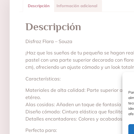
Descripción
Información adicional
Descripción
Disfraz Flora – Souza
¡Haz que los sueños de tu pequeña se hagan real
pastel con una parte superior decorada con flore
cm), ofreciendo un ajuste cómodo y un look tota
Características:
Materiales de alta calidad: Parte superior adorna
Par
etéreo.
alm
tec
Alas cosidas: Añaden un toque de fantasía y com
ide
Diseño cómodo: Cintura elástica que facilita pone
afe
Detalles encantadores: Colores y acabados brill
Perfecto para: