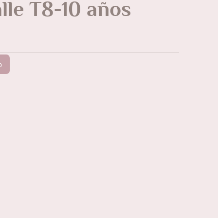
lle T8-10 años
o