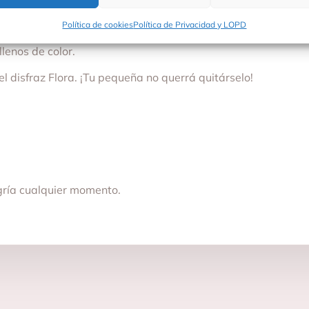
ualquier evento donde la imaginación sea la protagonista.
Política de cookies
Política de Privacidad y LOPD
ntras tu niña se transforma en su personaje favorito.
lenos de color.
 disfraz Flora. ¡Tu pequeña no querrá quitárselo!
egría cualquier momento.