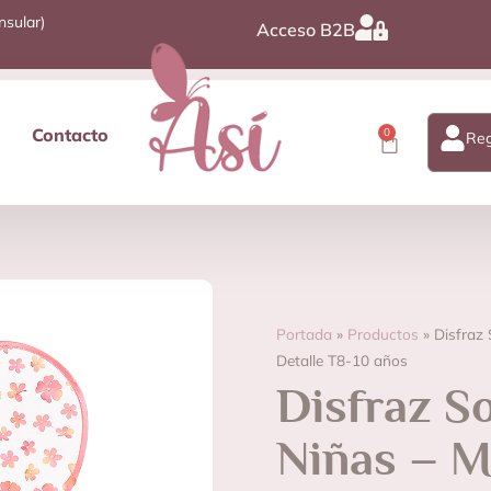
nsular)
Acceso B2B
Contacto
0
Reg
Portada
»
Productos
»
Disfraz
Detalle T8-10 años
Disfraz S
Niñas – M