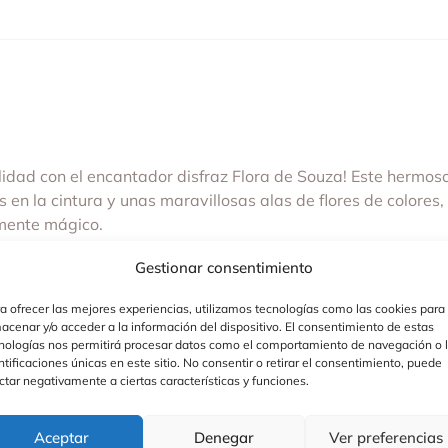
idad con el encantador disfraz Flora de Souza! Este hermoso
s en la cintura y unas maravillosas alas de flores de colore
lmente mágico.
Gestionar consentimiento
da con flores brillantes que capturan la luz; falda de tul su
a ofrecer las mejores experiencias, utilizamos tecnologías como las cookies para
acenar y/o acceder a la información del dispositivo. El consentimiento de estas
nologías nos permitirá procesar datos como el comportamiento de navegación o 
pletan el look encantador.
ntificaciones únicas en este sitio. No consentir o retirar el consentimiento, puede
r y quitar el vestido, permitiendo total libertad de movimien
ctar negativamente a ciertas características y funciones.
antes que lo hacen irresistible para cualquier pequeña soñad
Aceptar
Denegar
Ver preferencias