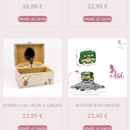
16,95
€
22,95
€
Añadir al carrito
Añadir al carrito
JOYERO-CAJA MÚSICA AMIGOS
MALETÍN BASE MILITAR
22,95
€
23,40
€
Añadir al carrito
Añadir al carrito