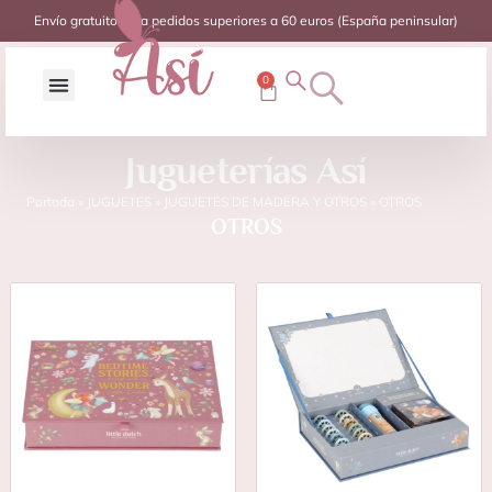
Envío gratuito para pedidos superiores a 60 euros (España peninsular)
0
Jugueterías Así
Portada
»
JUGUETES
»
JUGUETES DE MADERA Y OTROS
»
OTROS
OTROS