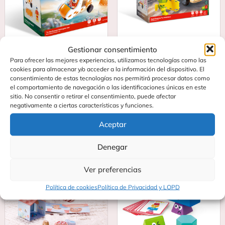
Gestionar consentimiento
Para ofrecer las mejores experiencias, utilizamos tecnologías como las
HELICÓPTERO MISIÓN
AMBULANCIA DE JUGUETE
cookies para almacenar y/o acceder a la información del dispositivo. El
RESCATE
24,95
€
consentimiento de estas tecnologías nos permitirá procesar datos como
26,95
€
el comportamiento de navegación o las identificaciones únicas en este
sitio. No consentir o retirar el consentimiento, puede afectar
Añadir al carrito
negativamente a ciertas características y funciones.
Añadir al carrito
Aceptar
Denegar
Ver preferencias
Política de cookies
Política de Privacidad y LOPD