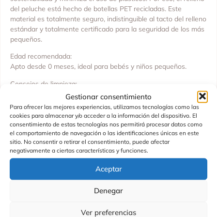
del peluche está hecho de botellas PET recicladas. Este
material es totalmente seguro, indistinguible al tacto del relleno
estándar y totalmente certificado para la seguridad de los más
pequeños.
Edad recomendada:
Apto desde 0 meses, ideal para bebés y niños pequeños.
Consejos de limpieza:
Limpiar con un paño húmedo mojado en agua. No es necesario
Gestionar consentimiento
lavarlo a máquina, lo que ayuda a conservar su textura y forma
Para ofrecer las mejores experiencias, utilizamos tecnologías como las
originales.
cookies para almacenar y/o acceder a la información del dispositivo. El
consentimiento de estas tecnologías nos permitirá procesar datos como
?? Un peluche encantador, ecológico y realista, perfecto para
el comportamiento de navegación o las identificaciones únicas en este
abrazar, jugar y coleccionar.
sitio. No consentir o retirar el consentimiento, puede afectar
negativamente a ciertas características y funciones.
Aceptar
Productos Relacionados
Denegar
Ver preferencias