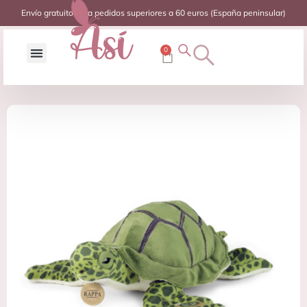
Envío gratuito para pedidos superiores a 60 euros (España peninsular)
0